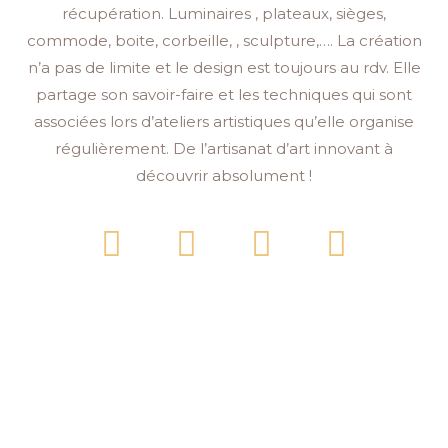
récupération. Luminaires , plateaux, sièges,
commode, boite, corbeille, , sculpture,…. La création
n’a pas de limite et le design est toujours au rdv. Elle
partage son savoir-faire et les techniques qui sont
associées lors d’ateliers artistiques qu’elle organise
régulièrement. De l’artisanat d’art innovant à
découvrir absolument !
F
I
Y
P
a
n
o
i
c
s
u
n
e
t
t
t
b
a
u
e
o
g
b
r
o
r
e
e