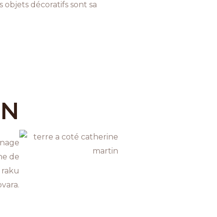
 objets décoratifs sont sa
IN
rnage
che de
e raku
vara.