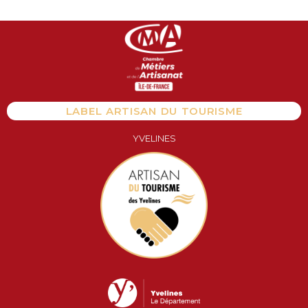
Aller
au
contenu
LABEL ARTISAN DU TOURISME
YVELINES