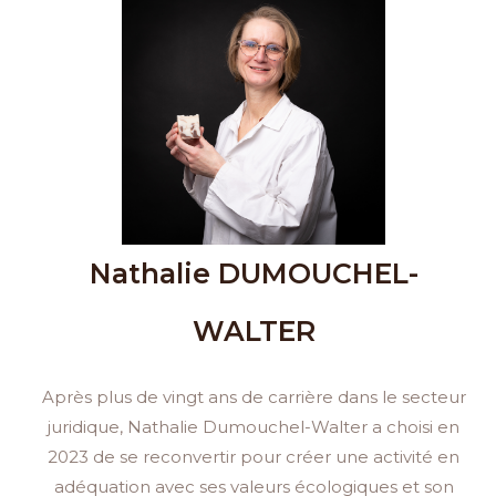
e
t
b
a
o
g
o
r
k
a
m
Nathalie DUMOUCHEL-
WALTER
Après plus de vingt ans de carrière dans le secteur
juridique, Nathalie Dumouchel-Walter a choisi en
2023 de se reconvertir pour créer une activité en
adéquation avec ses valeurs écologiques et son