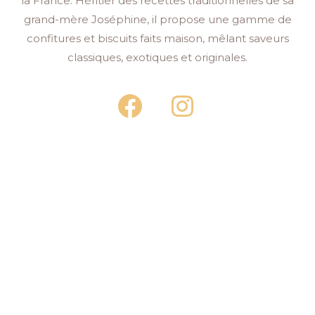
la France. Héritier des recettes traditionnelles de sa
grand-mère Joséphine, il propose une gamme de
confitures et biscuits faits maison, mêlant saveurs
classiques, exotiques et originales.
F
I
a
n
c
s
e
t
b
a
o
g
o
r
k
a
m