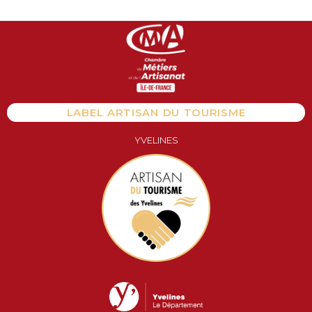
Aller
au
contenu
LABEL ARTISAN DU TOURISME
YVELINES