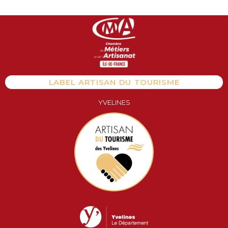
Aller
au
contenu
LABEL ARTISAN DU TOURISME
YVELINES