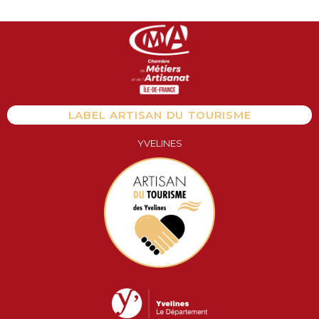
Aller
au
contenu
LABEL ARTISAN DU TOURISME
YVELINES