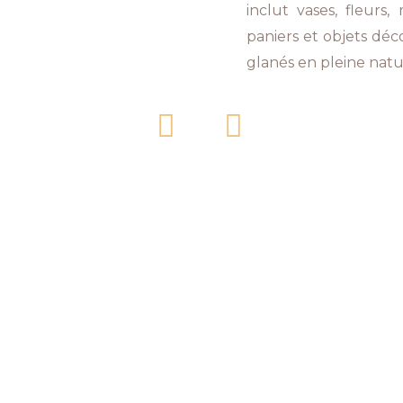
inclut vases, fleurs, 
paniers et objets déc
glanés en pleine natu
F
I
a
n
c
s
e
t
b
a
o
g
o
r
k
a
m