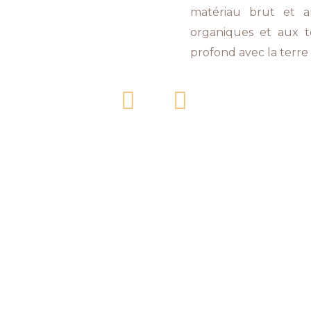
matériau brut et au
organiques et aux te
profond avec la terre 
I
F
n
a
s
c
t
e
a
b
g
o
r
o
a
k
m