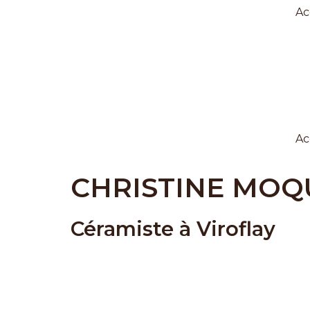
Aller
Ac
au
contenu
Ac
CHRISTINE MOQU
Céramiste à Viroflay