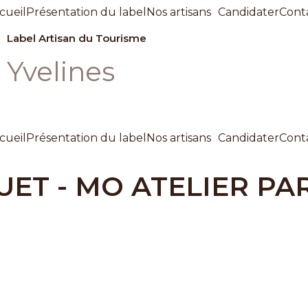
cueil
Présentation du label
Nos artisans
Candidater
Cont
Label Artisan du Tourisme
Yvelines
cueil
Présentation du label
Nos artisans
Candidater
Cont
ET - MO ATELIER PAR