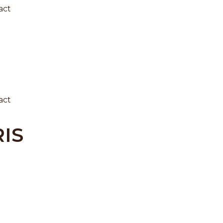
act
act
IS