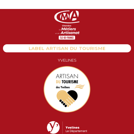
Aller
au
contenu
LABEL ARTISAN DU TOURISME
YVELINES