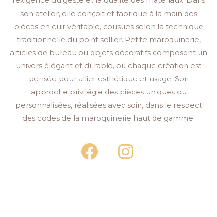
l’exigence du geste et la qualité des matériaux. Dans
son atelier, elle conçoit et fabrique à la main des
pièces en cuir véritable, cousues selon la technique
traditionnelle du point sellier. Petite maroquinerie,
articles de bureau ou objets décoratifs composent un
univers élégant et durable, où chaque création est
pensée pour allier esthétique et usage. Son
approche privilégie des pièces uniques ou
personnalisées, réalisées avec soin, dans le respect
des codes de la maroquinerie haut de gamme.
F
I
a
n
c
s
e
t
b
a