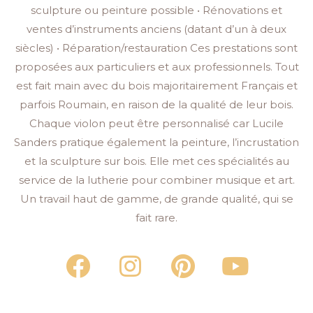
sculpture ou peinture possible • Rénovations et
ventes d’instruments anciens (datant d’un à deux
siècles) • Réparation/restauration Ces prestations sont
proposées aux particuliers et aux professionnels. Tout
est fait main avec du bois majoritairement Français et
parfois Roumain, en raison de la qualité de leur bois.
Chaque violon peut être personnalisé car Lucile
Sanders pratique également la peinture, l’incrustation
et la sculpture sur bois. Elle met ces spécialités au
service de la lutherie pour combiner musique et art.
Un travail haut de gamme, de grande qualité, qui se
fait rare.
F
I
P
Y
a
n
i
o
c
s
n
u