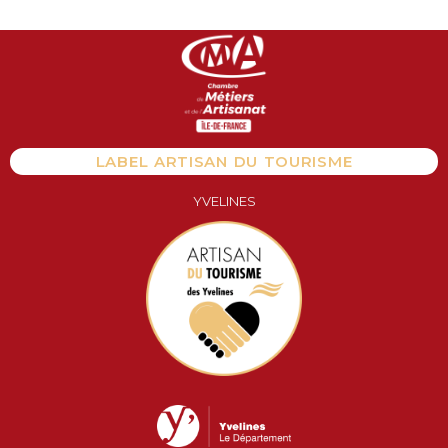
Aller
au
contenu
LABEL ARTISAN DU TOURISME
YVELINES