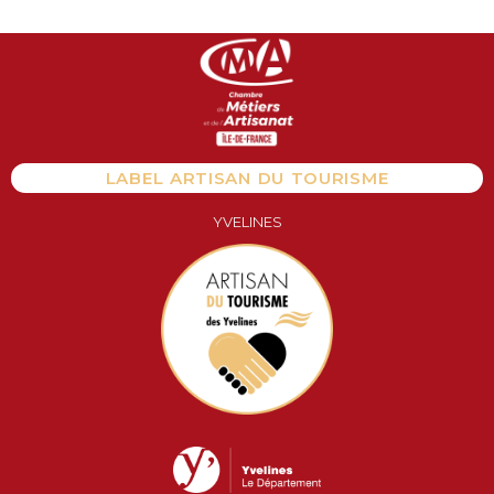
Aller
au
contenu
LABEL ARTISAN DU TOURISME
YVELINES