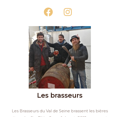
F
I
a
n
c
s
e
t
b
a
o
g
o
r
k
a
m
Les brasseurs
Les Brasseurs du Val de Seine brassent les bières