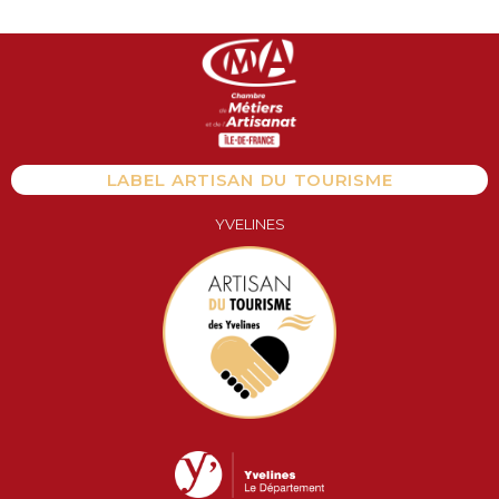
Aller
au
contenu
LABEL ARTISAN DU TOURISME
YVELINES