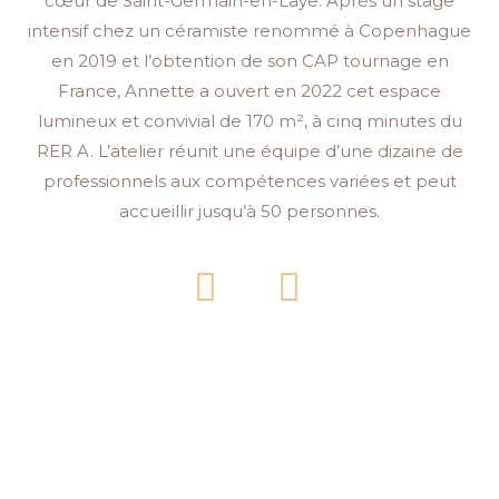
cœur de Saint-Germain-en-Laye. Après un stage
intensif chez un céramiste renommé à Copenhague
en 2019 et l’obtention de son CAP tournage en
France, Annette a ouvert en 2022 cet espace
lumineux et convivial de 170 m², à cinq minutes du
RER A. L’atelier réunit une équipe d’une dizaine de
professionnels aux compétences variées et peut
accueillir jusqu’à 50 personnes.
F
I
a
n
c
s
e
t
b
a
o
g