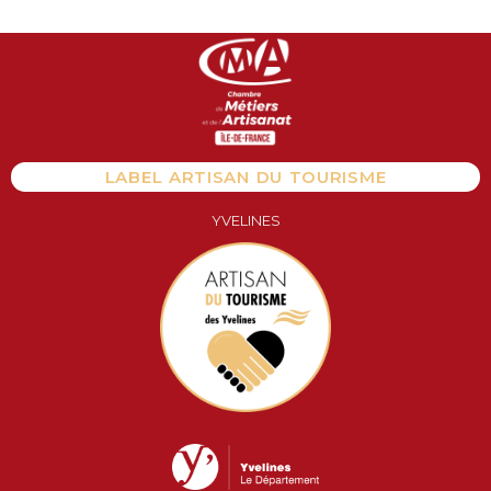
Aller
au
contenu
LABEL ARTISAN DU TOURISME
YVELINES