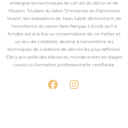
enseigne les techniques de cet art du décor et de
l’illusion. Titulaire du label "Entreprise du Patrimoine
Vivant", les réalisations de Jean Sablé démontrent de
l’excellence du savoir-faire français. L’école qu’il a
fondée est à la fois un conservatoire de ce métier et
un lieu de créativité, destiné à transmettre les
techniques de créations de décors les plus raffinées.
Elle y accueille des élèves du monde entier en stages
courts ou formation professionnelle certifiante.
F
I
a
n
c
s
e
t
b
a