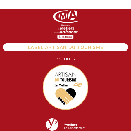
Aller
au
contenu
LABEL ARTISAN DU TOURISME
YVELINES