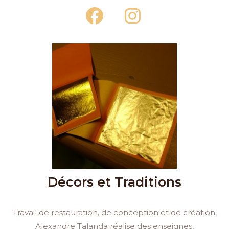
F
I
a
n
c
s
e
t
b
a
o
g
o
r
k
a
m
Décors et Traditions
Travail de restauration, de conception et de création,
Alexandre Talanda réalise des enseignes,