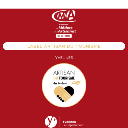
Aller
au
contenu
LABEL ARTISAN DU TOURISME
YVELINES