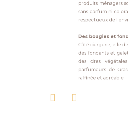
produits ménagers sol
sans parfum ni colora
respectueux de l'en
Des bougies et fond
Côté ciergerie, elle 
des fondants et galet
des cires végétale
parfumeurs de Grasse
raffinée et agréable.
F
I
a
n
c
s
e
t